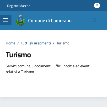
Vai ai contenuti
Vai al footer
Regione Marche
Comune di Camerano
Home
/
Tutti gli argomenti
/
Turismo
Turismo
Dettagli dell'argomento
Servizi comunali, documenti, uffici, notizie ed eventi
relativi a Turismo