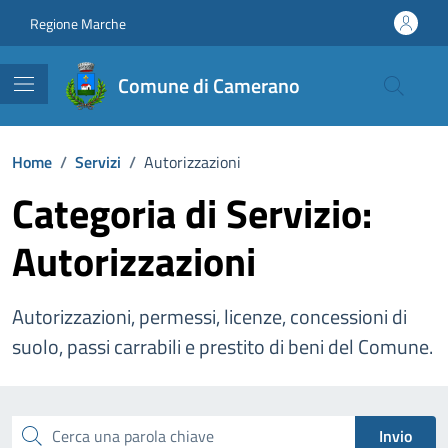
Vai ai contenuti
Vai al footer
Regione Marche
Comune di Camerano
Home
/
Servizi
/
Autorizzazioni
Categoria di Servizio:
Autorizzazioni
Autorizzazioni, permessi, licenze, concessioni di
suolo, passi carrabili e prestito di beni del Comune.
Esplora tutti i servizi
Cerca una parola chiave
Invio