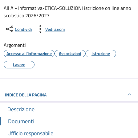
Dettagli del documento
All A - Informativa-ETICA-SOLUZIONI iscrizione on line anno
scolastico 2026/2027
Condividi
Vedi azioni
Argomenti
Accesso all'informazione
Associazioni
Istruzione
Lavoro
INDICE DELLA PAGINA
Descrizione
Documenti
Ufficio responsabile