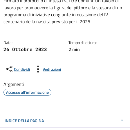
Dettagli della notizia
Firmato il protocollo di intesa fra i tre Comuni. Un tavolo di
lavoro per promuovere la figura del pittore e la stesura di un
programma di iniziative congiunte in occasione del IV
centenario della nascita previsto per il 2025
Data:
Tempo di lettura:
2 min
26 Ottobre 2023
Condividi
Vedi azioni
Argomenti
Accesso all'informazione
INDICE DELLA PAGINA