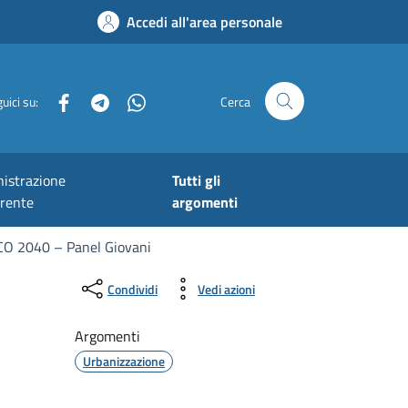
Accedi all'area personale
Facebook
Telegram
Whatsapp
uici su:
Cerca
istrazione
Tutti gli
arente
argomenti
2040 – Panel Giovani
Condividi
Vedi azioni
Argomenti
Urbanizzazione