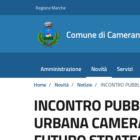
Vai ai contenuti
Vai al footer
Regione Marche
Comune di Camera
Amministrazione
Novità
Servizi
Home
/
Novità
/
Notizie
/
INCONTRO PUBBLI
INCONTRO PUBB
URBANA CAMERA