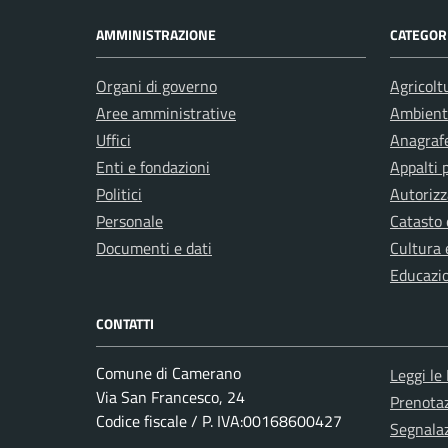
AMMINISTRAZIONE
CATEGORI
Organi di governo
Agricolt
Aree amministrative
Ambient
Uffici
Anagrafe
Enti e fondazioni
Appalti 
Politici
Autorizz
Personale
Catasto 
Documenti e dati
Cultura 
Educazi
CONTATTI
Comune di Camerano
Leggi le
Via San Francesco, 24
Prenota
Codice fiscale / P. IVA:00168600427
Segnalaz