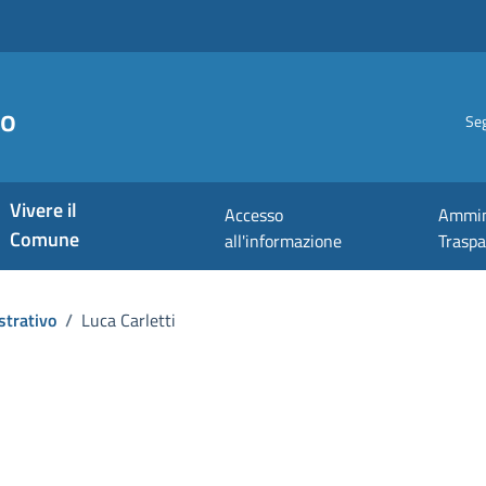
no
Seg
Vivere il
Accesso
Ammin
Comune
all'informazione
Trasp
strativo
/
Luca Carletti