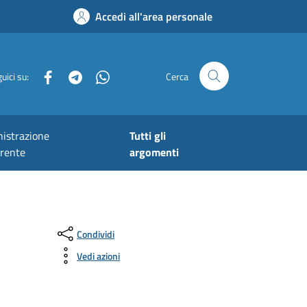
Accedi all'area personale
Facebook
Telegram
Whatsapp
uici su:
Cerca
istrazione
Tutti gli
arente
argomenti
Condividi
Vedi azioni