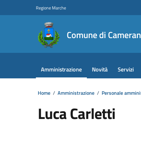
Vai ai contenuti
Vai al footer
Regione Marche
Comune di Camera
Amministrazione
Novità
Servizi
Home
/
Amministrazione
/
Personale ammini
Luca Carletti