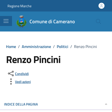
Vai ai contenuti
Vai al footer
Regione Marche
Comune di Camerano
Home
/
Amministrazione
/
Politici
/
Renzo Pincini
Renzo Pincini
Condividi
Vedi azioni
INDICE DELLA PAGINA