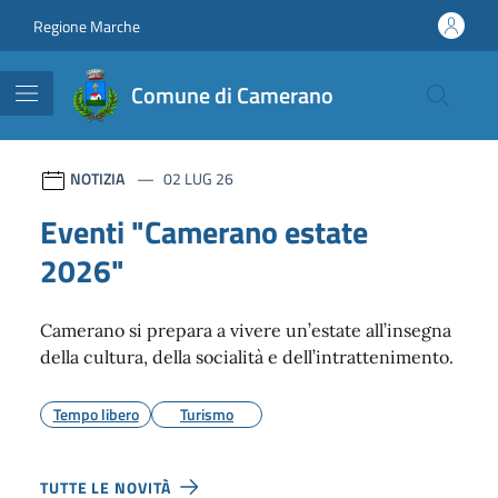
Vai ai contenuti
Vai al footer
Regione Marche
Comune di Camerano
Comune di Camerano
Contenuti in evidenza
NOTIZIA
02 LUG 26
Eventi "Camerano estate
2026"
Camerano si prepara a vivere un’estate all’insegna
della cultura, della socialità e dell’intrattenimento.
Tempo libero
Turismo
TUTTE LE NOVITÀ