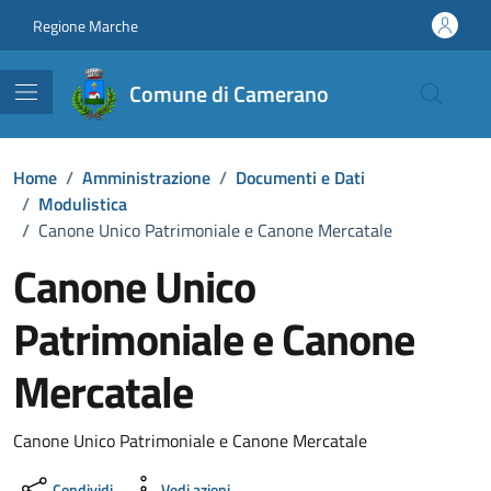
Vai ai contenuti
Vai al footer
Regione Marche
Comune di Camerano
Home
/
Amministrazione
/
Documenti e Dati
/
Modulistica
/
Canone Unico Patrimoniale e Canone Mercatale
Canone Unico
Patrimoniale e Canone
Mercatale
Dettagli del documento
Canone Unico Patrimoniale e Canone Mercatale
Condividi
Vedi azioni