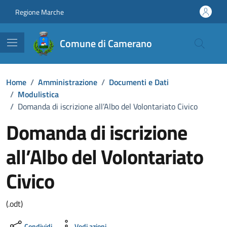
Vai ai contenuti
Vai al footer
Regione Marche
Comune di Camerano
Home
/
Amministrazione
/
Documenti e Dati
/
Modulistica
/
Domanda di iscrizione all’Albo del Volontariato Civico
Domanda di iscrizione
all’Albo del Volontariato
Civico
Dettagli del documento
(.odt)
Condividi
Vedi azioni