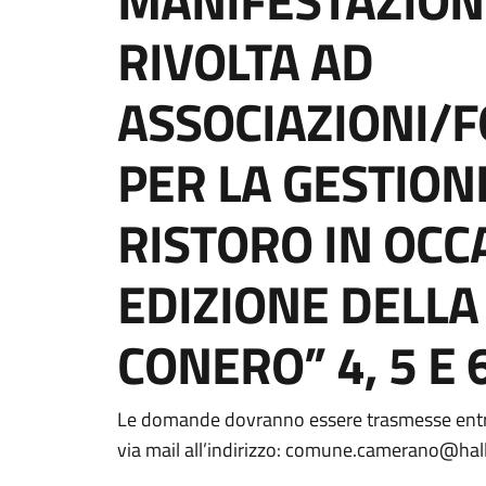
MANIFESTAZIONE
RIVOLTA AD
ASSOCIAZIONI/F
PER LA GESTION
RISTORO IN OCC
EDIZIONE DELLA
CONERO” 4, 5 E
Dettagli della notizi
Le domande dovranno essere trasmesse entro 
via mail all’indirizzo: comune.camerano@hall